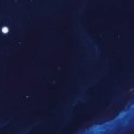
赛程与数据大脑
用数据驱动您的观赛体验