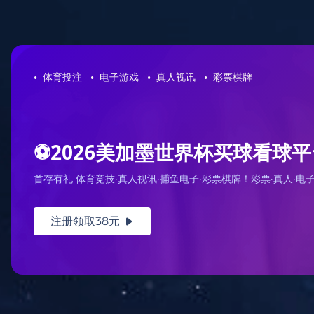
球吧网：
专业体
与实时比分追踪
球吧网为您提供高清赛事直播、毫秒级实时
合及深度数据预测服务。加入我们的球迷社
球，体验最极致的观赛氛围。