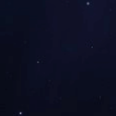
基础比分查询
文字战报资讯
基础社区交流
立即开启