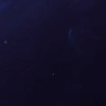
交锋
预期进球、射门热区图及球队历史交锋记录，让
可视化展示
数据模型分析
秒级更新
探索数据模型