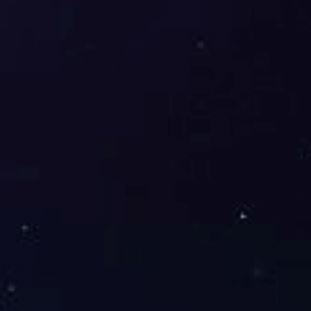
终极版
79
/月
适合专业数据分析用户