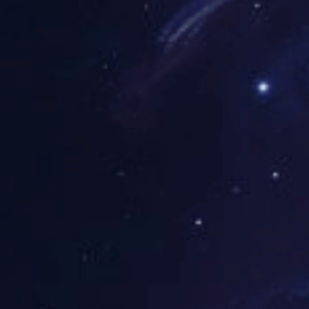
拜仁慕尼黑 0 - 0 多特蒙德
LIVE
第 12 分钟