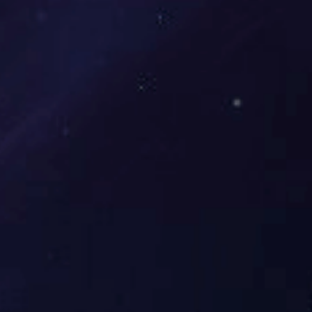
订阅套餐
选择最适合您的观赛方案
最受欢迎
球迷版
29
/月
适合资深足球爱好者