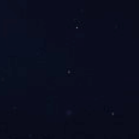
全维度专业数据模型
智能预测参考报告
专属社区VIP身份
优先赛事信号通道
立即订购