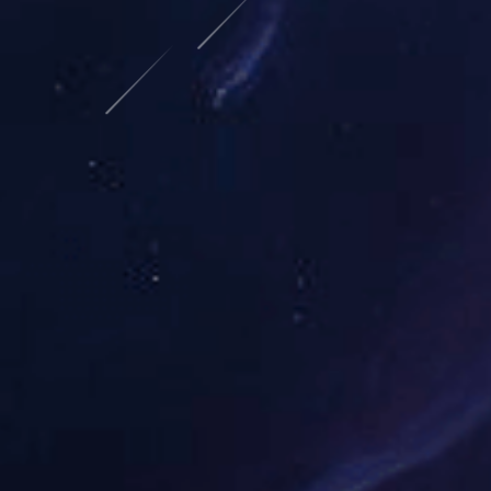
高清直播与
闪电比分推送
我们提供100+信号源，确保1080P高清画面与0
勤还是居家，都能掌握第一手比赛动态。
皇家马德里 2 - 1 巴塞罗那
LIVE
第 78 分钟
曼城 vs 利物浦
即将开始
22:00
阿森纳 3 - 0 切尔西
完赛
全场结束