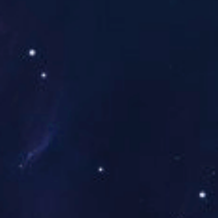
📺
📊
高清直播
深度数据
80P/60帧超清画质，覆盖全球
包含xG预期进球、球员热区
流联赛，信号稳定无卡顿，极
史交锋及详细控球率统计，
速响应。
看透比赛。