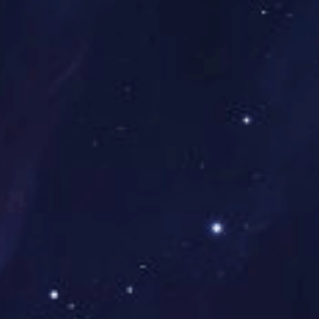
.5秒比分同步提醒。无论您是在通