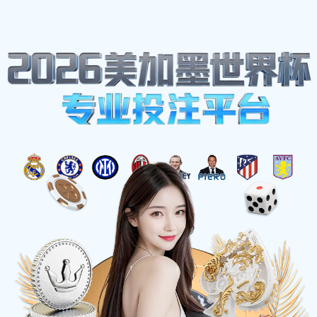
球吧网
☰
球吧网：
专业体育赛事
资
讯与实时比分追踪
球吧网为您提供高清赛事直播、毫秒级实时比分、
全维度赛事数据聚合及深度数据预测服务。加入我
们的球迷社区，与千万球迷实时聊球，体验最极致
的观赛氛围。