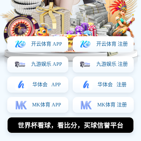
立即体验
查看赛程
✓ 无需注册，即刻体验部分赛事实时数据