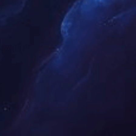
深度数据与历史
。支持按日期、联赛、球
精准的球员数据、xG
数据说话。
12场/日
球员热区分布
5场/周
历史对阵胜率
实时更新
实时控球率