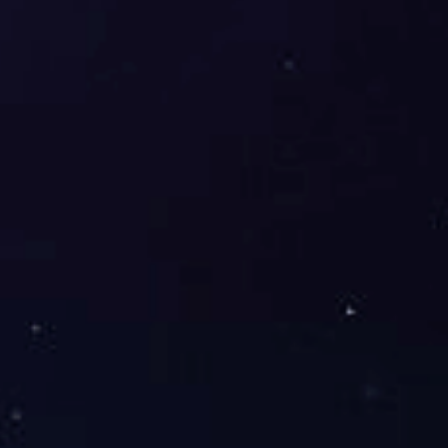
终极版
79
/月
适合专业数据分析用户