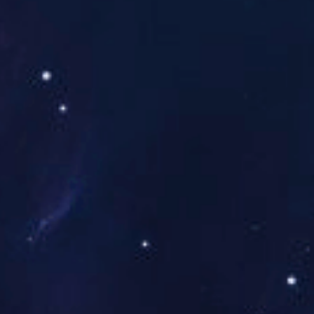
📺
📊
高清直播
深度数据
80P/60帧超清画质，覆盖全球
包含xG预期进球、球员热区
流联赛，信号稳定无卡顿，极
史交锋及详细控球率统计，
速响应。
看透比赛。