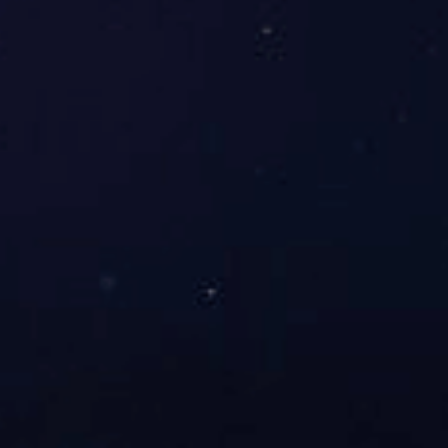
1080P高清直播
毫秒级比分推送
深度数据分析模块
无广告纯净体验
立即订购