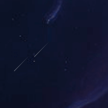
高清直播与
闪电比分推送
我们提供100+信号源，确保1080P高清画面与0
勤还是居家，都能掌握第一手比赛动态。
皇家马德里 2 - 1 巴塞罗那
LIVE
第 78 分钟
曼城 vs 利物浦
即将开始
22:00
阿森纳 3 - 0 切尔西
完赛
全场结束