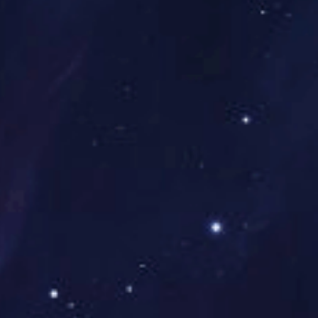
.5秒比分同步提醒。无论您是在通