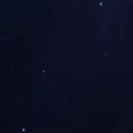
基础比分查询
文字战报资讯
基础社区交流
立即开启