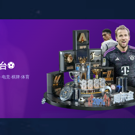
球吧网
首页
直播
数据
订阅
社区
战报
关于
常见问题
育赛事
资讯
比分、全维度赛事数据聚
区，与千万球迷实时聊