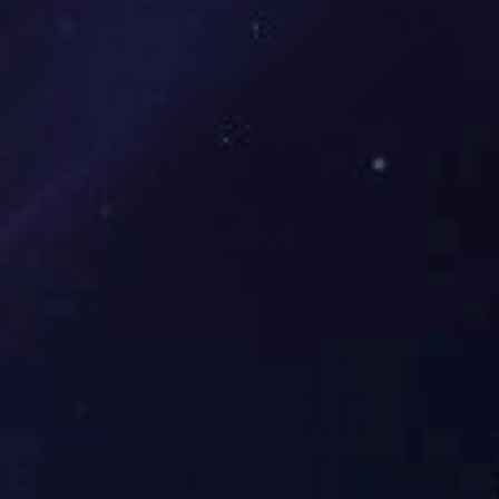
订阅套餐
选择最适合您的观赛方案
最受欢迎
球迷版
29
/月
适合资深足球爱好者