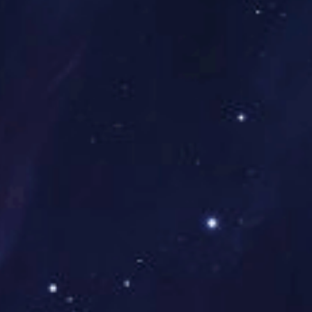
.5秒比分同步提醒。无论您是在通