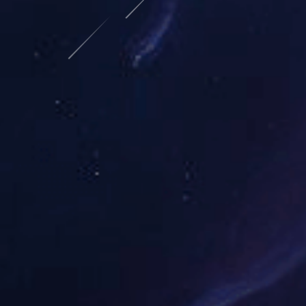
高清直播与
闪电比分推送
我们提供100+信号源，确保1080P高清画面与0
勤还是居家，都能掌握第一手比赛动态。
皇家马德里 2 - 1 巴塞罗那
LIVE
第 78 分钟
曼城 vs 利物浦
即将开始
22:00
阿森纳 3 - 0 切尔西
完赛
全场结束