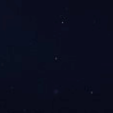
全维度专业数据模型
智能预测参考报告
专属社区VIP身份
优先赛事信号通道
立即订购