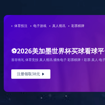
球吧网：
专业体
与实时比分追踪
球吧网为您提供高清赛事直播、毫秒级实时
合及深度数据预测服务。加入我们的球迷社
球，体验最极致的观赛氛围。