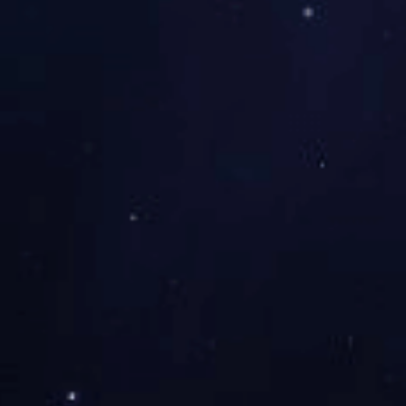
基础比分查询
文字战报资讯
基础社区交流
立即开启