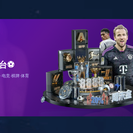
球吧网
首页
直播
数据
订阅
社区
战报
关于
常见问题
育赛事
资讯
比分、全维度赛事数据聚
区，与千万球迷实时聊