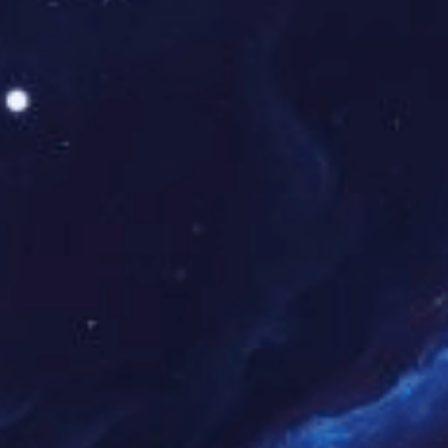
赛程与数据大脑
用数据驱动您的观赛体验